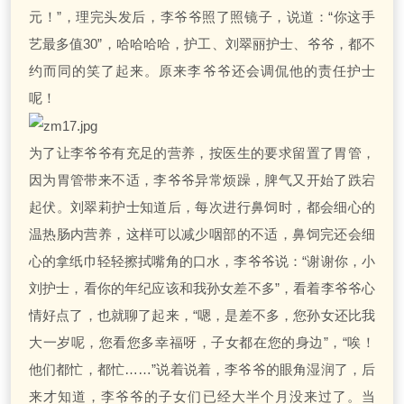
元！”，理完头发后，李爷爷照了照镜子，说道：“你这手
艺最多值30”，哈哈哈哈，护工、刘翠丽护士、爷爷，都不
约而同的笑了起来。原来李爷爷还会调侃他的责任护士
呢！
为了让李爷爷有充足的营养，按医生的要求留置了胃管，
因为胃管带来不适，李爷爷异常烦躁，脾气又开始了跌宕
起伏。刘翠莉护士知道后，每次进行鼻饲时，都会细心的
温热肠内营养，这样可以减少咽部的不适，鼻饲完还会细
心的拿纸巾轻轻擦拭嘴角的口水，李爷爷说：“谢谢你，小
刘护士，看你的年纪应该和我孙女差不多”，看着李爷爷心
情好点了，也就聊了起来，“嗯，是差不多，您孙女还比我
大一岁呢，您看您多幸福呀，子女都在您的身边”，“唉！
他们都忙，都忙……”说着说着，李爷爷的眼角湿润了，后
来才知道，李爷爷的子女们已经大半个月没来过了。当