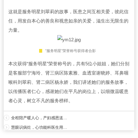
这就是服务明星刘翠莉的故事，医患之间互相关爱，彼此信
任，用发自本心的善良和视患如亲的关爱，滋生出无限生的
力量。
“服务明星”荣誉称号获得者合影
本次获得“服务明星”荣誉称号的，共有5位小姐姐，她们分别
是客服部宁海玲、肾三病区陈素雅、血透室谢晓婷、耳鼻咽
喉科刘翠莉、肾二病区杨永娇，我们讲述她们的服务故事，
以传播医者仁心，感谢她们在平凡的岗位上，以细微温暖患
者心灵，树立不凡的服务榜样。
全程陪产暖人心，产妇感恩送锦旗
慧眼识病灶，心功能科医生用实力获赞