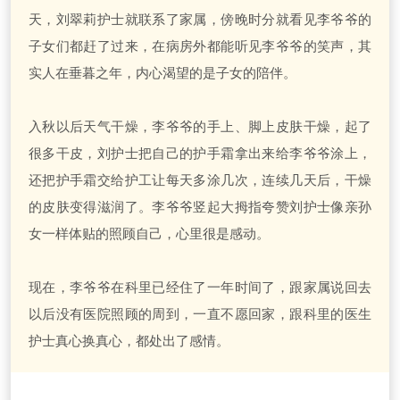
天，刘翠莉护士就联系了家属，傍晚时分就看见李爷爷的
子女们都赶了过来，在病房外都能听见李爷爷的笑声，其
实人在垂暮之年，内心渴望的是子女的陪伴。
入秋以后天气干燥，李爷爷的手上、脚上皮肤干燥，起了
很多干皮，刘护士把自己的护手霜拿出来给李爷爷涂上，
还把护手霜交给护工让每天多涂几次，连续几天后，干燥
的皮肤变得滋润了。李爷爷竖起大拇指夸赞刘护士像亲孙
女一样体贴的照顾自己，心里很是感动。
现在，李爷爷在科里已经住了一年时间了，跟家属说回去
以后没有医院照顾的周到，一直不愿回家，跟科里的医生
护士真心换真心，都处出了感情。