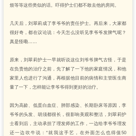
烦等等这些类似的话。吓得护士们都不敢去他的房间。
几天后，刘翠莉成了李爷爷的责任护士。再后来，大家都
很好奇，都在议论说：今天怎么没听见李爷爷发脾气呢？
真是怪嘞……
原来，刘翠莉护士一早就听说这位刘爷爷脾气古怪，于是
在负责他的治疗之前，先了解了一下他的家庭情况，和他
家里人也进行了沟通，再根据他目前的病情和主管医生商
量了一下，怎样能让李爷爷得到更好的治疗。
因为高龄、低蛋白血症、肺部感染、长期卧床等原因，李
爷爷的头发、胡须都很长，很影响美观和整洁，刘翠莉护
士看到后，主动承担了理发师的工作，一边给李爷爷理发
还一边吹牛说：“就我这手艺，在外面怎么也得值50