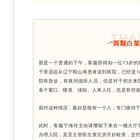
THA
·“两颗白
那是一个普通的下午，客服部得知一位73岁
千里迢迢从辽宁鞍山将患者送到医院，已经是1
院有急诊，有夜间值班人员，但是对于初次来
各个窗口、楼道、须知、人来人往，也是有些迷
面对这种情况，最好是能有一个人，专门接待
此时，客服宁海玲主动请缨留下来在一楼大厅
办理入院，直至主管医生查完房开好检查，交代