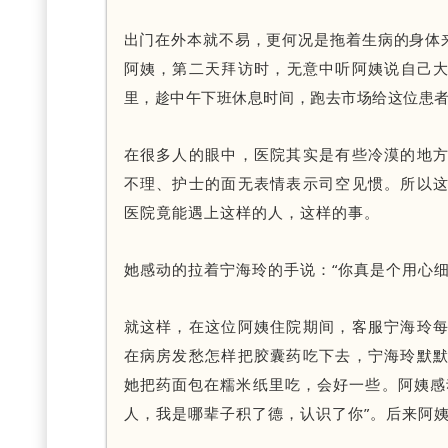
出门在外本就不易，更何况是拖着生病的身体
阿姨，第二天拜访时，无意中听阿姨说自己
里，趁中午下班休息时间，跑去市场给这位患
在很多人的眼中，医院其实是有些冷漠的地
不理、护士的面无表情表示司空见惯。所以
医院竟能遇上这样的人，这样的事。
她感动的拉着宁海玲的手说：“你真是个用心细
就这样，在这位阿姨住院期间，客服宁海玲
在病房发愁怎样把胶囊药吃下去，宁海玲默
她把药面包在糯米纸里吃，会好一些。阿姨感
人，我是哪辈子积了德，认识了你”。后来阿