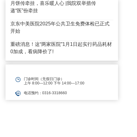
月饼传牵挂，喜乐暖人心 |我院双举措传
递“医”份牵挂
京东中美医院2025年公共卫生免费体检已正式
开始
重磅消息！这“两家医院”1月1日起实行药品耗材
0加成，看病降价了!
门诊时间（无假日门诊）
上午 8:00—12:00 下午 14:00—17:00
电话预约：0316-3318660